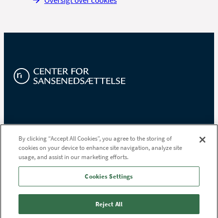
Oversigt over cookies
Området for
Institut for Syn og Hørelse
By clicking “Accept All Cookies”, you agree to the storing of
Kommunikation og
cookies on your device to enhance site navigation, analyze site
Sofiendalsvej 91
Specialpædagogik
usage, and assist in our marketing efforts.
9200 Aalborg SV
Tlf.
97 64 72 00
Tlf.
97 64 70 00
Cookies Settings
Reject All