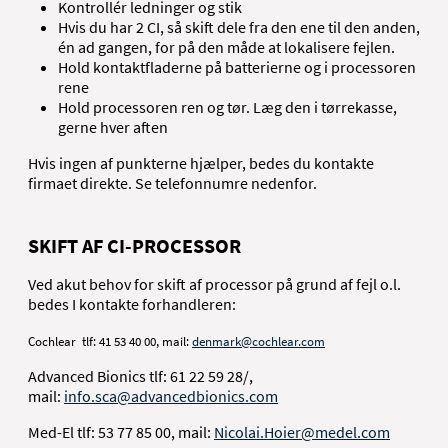
Kontrollér ledninger og stik
Hvis du har 2 CI, så skift dele fra den ene til den anden,
én ad gangen, for på
den måde at lokalisere fejlen.
Hold kontaktfladerne på batterierne og i processoren
rene
Hold processoren ren og tør. Læg den i tørrekasse,
gerne hver aften
Hvis ingen af punkterne hjælper, bedes du kontakte
firmaet direkte. Se telefonnumre nedenfor.
SKIFT AF CI-PROCESSOR
Ved akut behov for skift af processor på grund af fejl o.l.
bedes I kontakte forhandleren:
Cochlear tlf: 41 53 40 00, mail:
denmark@cochlear.com
Advanced Bionics tlf: 61 22 59 28/,
mail:
info.sca@advancedbionics.com
Med-El tlf: 53 77 85 00, mail:
Nicolai.Hoier@medel.com