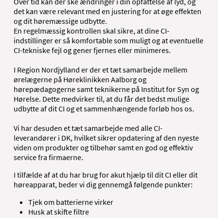
Over tid kan der ske ændringer i din opfattelse af lyd, og
det kan være relevant med en justering for at øge effekten
og dit høremæssige udbytte.
En regelmæssig kontrollen skal sikre, at dine CI-
indstillinger er så komfortable som muligt og at eventuelle
CI-tekniske fejl og gener fjernes eller minimeres.
I Region Nordjylland er der et tæt samarbejde mellem
ørelægerne på Høreklinikken Aalborg og
hørepædagogerne samt teknikerne på Institut for Syn og
Hørelse. Dette medvirker til, at du får det bedst mulige
udbytte af dit CI og et sammenhængende forløb hos os.
Vi har desuden et tæt samarbejde med alle CI-
leverandører i DK, hvilket sikrer opdatering af den nyeste
viden om produkter og tilbehør samt en god og effektiv
service fra firmaerne.
I tilfælde af at du har brug for akut hjælp til dit CI eller dit
høreapparat, beder vi dig gennemgå følgende punkter:
Tjek om batterierne virker
Husk at skifte filtre