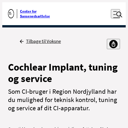
Luk naviga
Udfør søgning
Åben nav
Center for
Gå til forsiden
Sansenedsættelse
Tilbage
Tilbage til Voksne
Cochlear Implant, tuning
og service
Som CI-bruger i Region Nordjylland har
du mulighed for teknisk kontrol, tuning
og service af dit CI-apparatur.