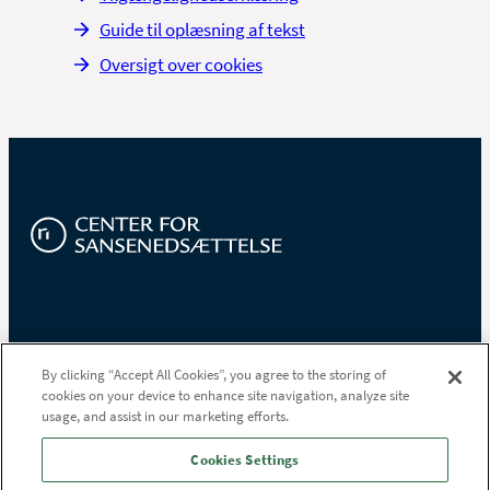
Guide til oplæsning af tekst
Oversigt over cookies
Området for
Institut for Syn og Hørelse
By clicking “Accept All Cookies”, you agree to the storing of
Kommunikation og
cookies on your device to enhance site navigation, analyze site
Sofiendalsvej 91
Specialpædagogik
usage, and assist in our marketing efforts.
9200 Aalborg SV
Tlf.
97 64 72 00
Tlf.
97 64 70 00
Cookies Settings