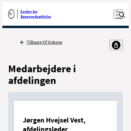
Luk naviga
Udfør søgning
Åben nav
Center for
Gå til forsiden
Sansenedsættelse
Tilbage
Tilbage til Voksne
Medarbejdere i
afdelingen
Jørgen Hvejsel Vest,
afdelingsleder